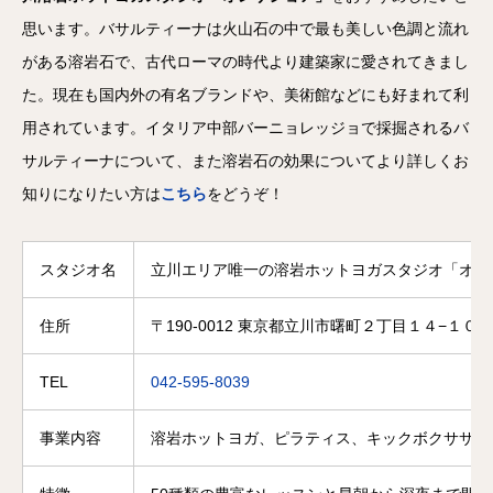
思います。バサルティーナは火山石の中で最も美しい色調と流れ
がある溶岩石で、古代ローマの時代より建築家に愛されてきまし
た。現在も国内外の有名ブランドや、美術館などにも好まれて利
用されています。イタリア中部バーニョレッジョで採掘されるバ
サルティーナについて、また溶岩石の効果についてより詳しくお
知りになりたい方は
こちら
をどうぞ！
スタジオ名
立川エリア唯一の溶岩ホットヨガスタジオ「オン
住所
〒190-0012 東京都立川市曙町２丁目１４−１０ 
TEL
042-595-8039
事業内容
溶岩ホットヨガ、ピラティス、キックボクササイ