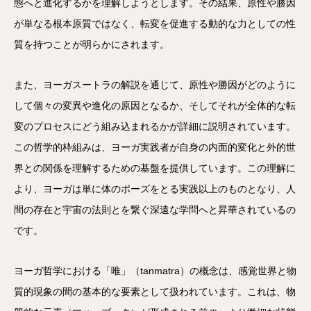
態へと進化するかを理解しようとします。その結果、原性や勝因
が単なる根本原質ではなく、転変を促進する動的な力としての性
質を持つことが明らかにされます。
また、ヨーガスートラの解説を通じて、原性や勝因がどのように
して個々の変異や進化の原因となるか、そしてそれが全体的な転
変のプロセスにどう組み込まれるかが詳細に説明されています。
この哲学的枠組みは、ヨーガ実践者が自身の内面的変化と外的世
界との関係を理解するための基盤を提供しています。この理解に
より、ヨーガは単に体のポーズをとる実践以上のものとなり、人
間の存在と宇宙の法則とを繋ぐ深遠な学問へと昇華されているの
です。
ヨーガ哲学における「唯」（tanmatra）の概念は、感覚世界と物
質的現象の間の基本的な要素として扱われています。これは、物