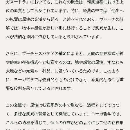
ガスートラ』においても、これらの概念は、転変過程における上
位の原質として言及されています。特に、経典の中では「他生へ
の転変は原性の充溢から起る」と述べられており、ヴャーナの註
解では、物体や感覚が新しい形に移行することで変異が生じ、こ
れが法的な原因に依存していると説明されています。
さらに、ブーチャスパティの補足によると、人間の存在様式が神
や傍生の存在様式へと転変するのは、地や感覚の原性、すなわち
大地などの元素や「我見」に基づいているためです。このよう
に、ヨーガ哲学では物質的なものだけでなく、感覚的な原性も重
要な役割を果たしているとされます。
この文脈で、原性は転変系列の中で単なる一過程としてではな
く、多様な変異の背景として機能しています。ヨーガ哲学では、
これらの過程を通じて、個々の存在がどのようにして他の存在形