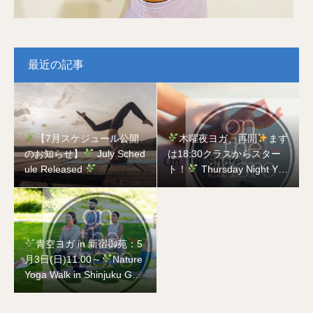
最近の記事
【7月スケジュール公開
木曜夜ヨガ、再開
まず
のお知らせ】
July Sched
は18:30クラスからスター
ule Released
ト！
Thursday Night Yog
a is Back
Starting with t
he 18:30 Class!
青空ヨガ in 新宿御苑：5
月3日(日)11:00～
Nature
Yoga Walk in Shinjuku Gyo
en National Garden on Ma
y 3rd