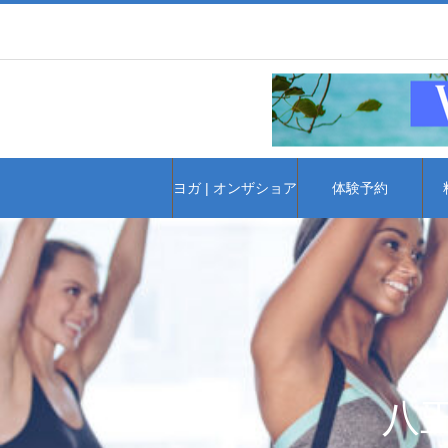
ヨガ | オンザショア
体験予約
八