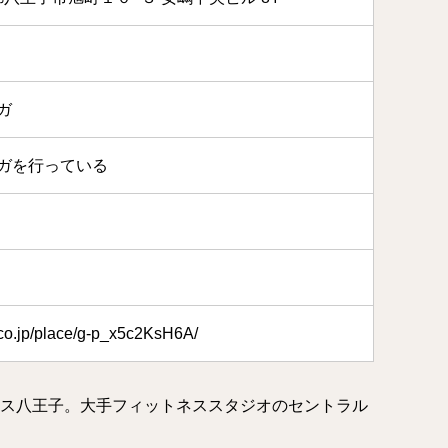
ガ
ガを行っている
.co.jp/place/g-p_x5c2KsH6A/
ピス八王子。大手フィットネススタジオのセントラル
。