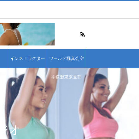
インストラクター
ワールド極真会空
手連盟東京支部
ジオ