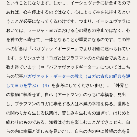
ということになります。しかし、イーシュヴァラに祈念するので
あれば、心を停止するのではなく、心によって神を礼拝するとい
うことが必要になってくるわけです。つまり、イーシュヴァラに
おいては、ラージャ・ヨガにおける心の働きの停止ではなく、心
を神の方へ寄せて、一体となることが重要になるのです。この神
への祈念は『バガヴァッドギーダー』でより明確に述べられてい
ます。クリシュナは「ヨガとはブラフマンのとの結合であると」
教え得ています（⇒『バファヴァッドギーター』についてはこち
らの記事
バガヴァッド・ギーターの教え（ヨガの古典の経典を通
してヨガを学ぶ）（4）
を参考にしてくださいませ）。「外界と
の接触に執着せず、自己（アートマン）のうちに幸福を、見出
し、ブラフマンのヨガに専念する人は不滅の幸福を得る。世界と
の関わりから生じる快楽は、苦しみを生むもの過ぎず、はじめと
終わりのものである。知者はそれを楽しむことができません。自
らの内に幸福と楽しみを見いだし、自らの内の中に希望の光を見