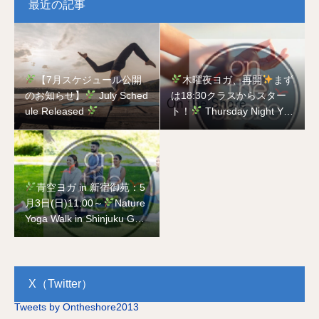
最近の記事
【7月スケジュール公開
木曜夜ヨガ、再開
まず
のお知らせ】
July Sched
は18:30クラスからスター
ule Released
ト！
Thursday Night Yog
a is Back
Starting with t
he 18:30 Class!
青空ヨガ in 新宿御苑：5
月3日(日)11:00～
Nature
Yoga Walk in Shinjuku Gyo
en National Garden on Ma
y 3rd
X（Twitter）
Tweets by Ontheshore2013