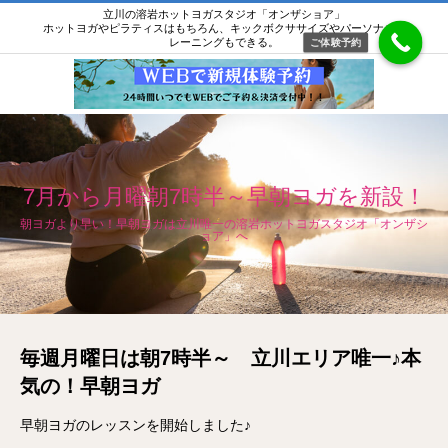
立川の溶岩ホットヨガスタジオ「オンザショア」
ホットヨガやピラティスはもちろん、キックボクササイズやパーソナルト
レーニングもできる。
ご体験予約
7月から月曜朝7時半～早朝ヨガを新設！
朝ヨガより早い！早朝ヨガは立川唯一の溶岩ホットヨガスタジオ「オンザシ
ョア」へ
毎週月曜日は朝7時半～ 立川エリア唯一♪本
気の！早朝ヨガ
早朝ヨガのレッスンを開始しました♪