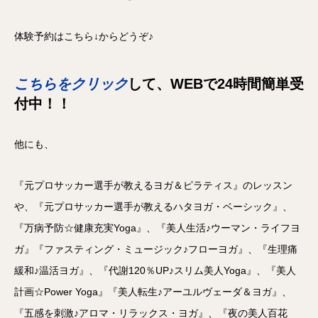
体験予約はこちら↓からどうぞ♪
こちらをクリック
して
、WEBで24時間簡単受
付中！！
他にも、
『元プロサッカー選手が教えるヨガ＆ピラティス』のレッスン
や、『元プロサッカー選手が教えるハタヨガ・ベーシック』、
『万病予防☆健康充実Yoga』、『美人生活♪ウーマン・ライフヨ
ガ』『ファスティング・ミュージック♪フローヨガ』、『生理痛
緩和♪温活ヨガ』、『代謝120％UP♪スリム美人Yoga』、『美人
計画☆Power Yoga』『美人転生♪アーユルヴェーダ＆ヨガ』、
『五感を刺激♪アロマ・リラックス・ヨガ』、『夜の美人百花