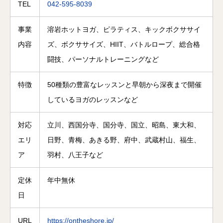
TEL
042-595-8039
事業
溶岩ホットヨガ、ピラティス、キックボクササイ
内容
ズ、ボクササイズ、HIIT、バトルロープ、総合格
闘技、パーソナルトレーニングなど
特徴
50種類の豊富なレッスンと早朝から深夜まで開催
しているヨガのレッスンなど
対応
立川、西国分寺、国分寺、国立、昭島、東大和、
エリ
日野、青梅、あきる野、府中、武蔵村山、福生、
ア
羽村、八王子など
定休
年中無休
日
URL
https://ontheshore.jp/