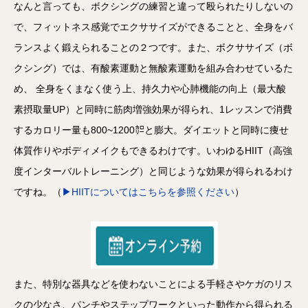
なんと言っても、ボクシングの練習と違って殴られたりしないの
で、フィットネス感覚でエクササイズができることと、全身をバ
ランスよく鍛えられることの２つです。また、ボクササイズ（ボ
クシング）では、有酸素運動と無酸素運動を組み合わせているた
め、 全身をくまなく使う上、持久力や心肺機能の向上（最大酸
素摂取量UP）と同時に筋肉増強効果が得られ、1レッスンで消費
するカロリー量も800~1200㌍と膨大。ダイエットと同時に痩せ
体質作りやボディメイクもできるわけです。いわゆるHIIT（高強
度インターバルトレーニング）と同じような効果が得られるわけ
ですね。（
▶HIITについてはこちらを参照ください
）
また、特別な器具などを使わないことによる手軽さやケガのリス
クの少なさ、パンチやステップワークといった動作から得られる