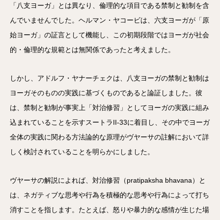
「八支ヨーガ」とは異なり、倫理的な項目である禁制と勧制を含
んでいませんでした。ヘルマン・ヤコービは、六支ヨーガが「原
始ヨーガ」の証言として機能し、この初期段階ではヨーガが社会
的・倫理的な規範とは無関係であったと考えました。
しかし、アドルフ・ヤナーチェクは、八支ヨーガの禁制と勧制は
ヨーガそのものの実践に基づくものであると論証しました。彼
は、禁制と勧制が事実上「対治修習」としてヨーガの実践に組み
込まれていることを示すスートラII-33に着目し、その中でヨーガ
全体の実践に関わる方法論的な原理がヴヤーサの註解において詳
しく検討されていることを明らかにしました。
ヴヤーサの解説によれば、対治修習（pratipaksha bhavana）と
は、ネガティブな思考や行為を積極的な思考や行為によって打ち
消すことを指します。たとえば、怒りや暴力的な感情が生じた場