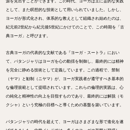
源を見出すことができます。この時代、ヨーガは主に霊的な実践
として、また瞑想的な技術として用いられていました。しかし、
ヨーガが形式化され、体系的な教えとして組織され始めたのは、
紀元前2世紀から紀元後5世紀にかけてのことで、この時期を「古
典ヨーガ」と呼びます。
古典ヨーガの代表的な文献である『ヨーガ・スートラ』におい
て、パタンジャリはヨーガを心の動揺を制御し、最終的には精神
を完全に静める技術として定義しています。この過程で、禁制
（ヤマ）と勧制（ニヤマ）が、ヨーガ実践者が遵守すべき基本的
な倫理規範として提唱されています。これらの倫理的実践は、心
の純化と精神性の向上を目指すものであり、最終的には解脱（モ
クシャ）という究極の目標へと導くための基盤を築いています。
パタンジャリの時代を超えて、ヨーガはさまざまな形で進化を遂