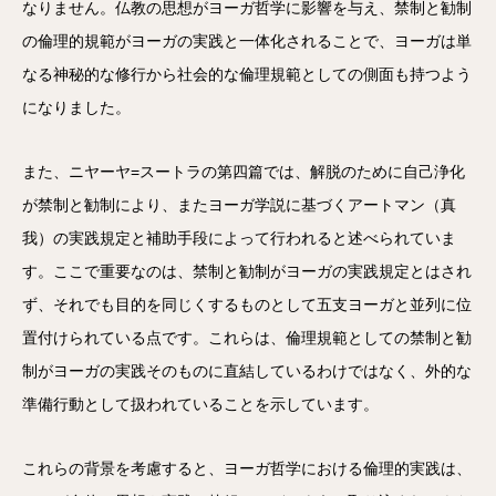
なりません。仏教の思想がヨーガ哲学に影響を与え、禁制と勧制
の倫理的規範がヨーガの実践と一体化されることで、ヨーガは単
なる神秘的な修行から社会的な倫理規範としての側面も持つよう
になりました。
また、ニヤーヤ=スートラの第四篇では、解脱のために自己浄化
が禁制と勧制により、またヨーガ学説に基づくアートマン（真
我）の実践規定と補助手段によって行われると述べられていま
す。ここで重要なのは、禁制と勧制がヨーガの実践規定とはされ
ず、それでも目的を同じくするものとして五支ヨーガと並列に位
置付けられている点です。これらは、倫理規範としての禁制と勧
制がヨーガの実践そのものに直結しているわけではなく、外的な
準備行動として扱われていることを示しています。
これらの背景を考慮すると、ヨーガ哲学における倫理的実践は、