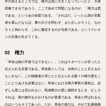
学の栄えるところでは、権力は逆に大きくなっていったと、大体
想像できるであろう。ここで改めて問題になるのが、「権力は悪
である」というあの命題である。「さればだ、いったん国が支配
者を選んだならば、事の大小を問わず、また正しかろうと、なか
ろうと拘わらず、これに服従するのが当然である」というクレオ
ンの言葉が生きてくる。
02 権力
「革命は絹の手袋ではできない」、これはスターリンが言ったと
伝えられる言葉である。革命家としては、当然のことと言えるか
もしれない。この独裁者が演じたと伝えられる数々の権力悪をこ
こにとりあげる必要はない。革命における権力奪取の過程は、必
ずしも悪とは言われない。既成権力の悪に挑戦するとき、むしろ
それは、善の旗印をかかげるのが普通である。革命と呼ばれるも
のはいつもそうであった。だが、革命の進行は、やがて乱暴狼藉