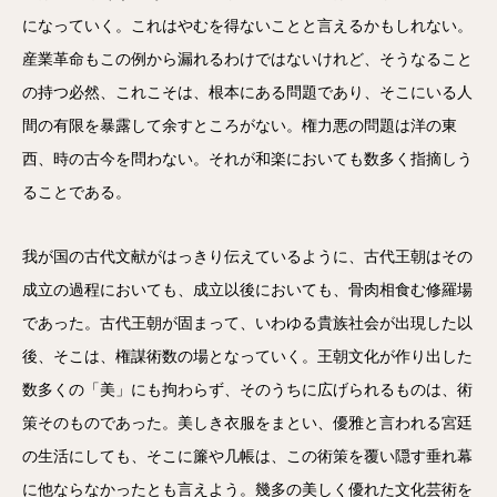
になっていく。これはやむを得ないことと言えるかもしれない。
産業革命もこの例から漏れるわけではないけれど、そうなること
の持つ必然、これこそは、根本にある問題であり、そこにいる人
間の有限を暴露して余すところがない。権力悪の問題は洋の東
西、時の古今を問わない。それが和楽においても数多く指摘しう
ることである。
我が国の古代文献がはっきり伝えているように、古代王朝はその
成立の過程においても、成立以後においても、骨肉相食む修羅場
であった。古代王朝が固まって、いわゆる貴族社会が出現した以
後、そこは、権謀術数の場となっていく。王朝文化が作り出した
数多くの「美」にも拘わらず、そのうちに広げられるものは、術
策そのものであった。美しき衣服をまとい、優雅と言われる宮廷
の生活にしても、そこに簾や几帳は、この術策を覆い隠す垂れ幕
に他ならなかったとも言えよう。幾多の美しく優れた文化芸術を