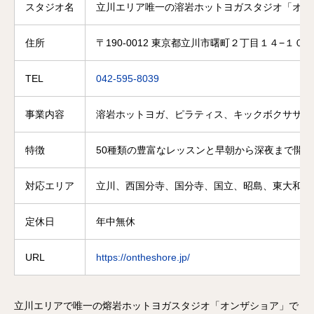
スタジオ名
立川エリア唯一の溶岩ホットヨガスタジオ「オン
住所
〒190-0012 東京都立川市曙町２丁目１４−１０ 
TEL
042-595-8039
事業内容
溶岩ホットヨガ、ピラティス、キックボクササイ
特徴
50種類の豊富なレッスンと早朝から深夜まで開
対応エリア
立川、西国分寺、国分寺、国立、昭島、東大和、
定休日
年中無休
URL
https://ontheshore.jp/
立川エリアで唯一の熔岩ホットヨガスタジオ「オンザショア」で