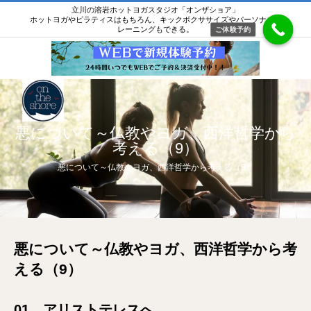
立川の溶岩ホットヨガスタジオ「オンザショア」
ホットヨガやピラティスはもちろん、キックボクササイズやパーソナルト
レーニングもできる。
ご体験予約
悪について～仏教やヨガ、西洋哲学から
考える（9）
悪について～仏教やヨガ、西洋哲学から考える（9）
悪について～仏教やヨガ、西洋哲学から考
える（9）
01 アリストテレスへ