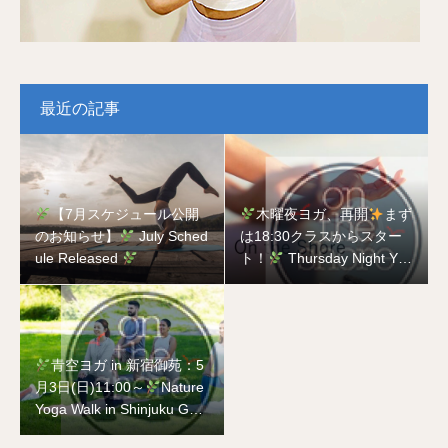
最近の記事
【7月スケジュール公開
木曜夜ヨガ、再開
まず
のお知らせ】
July Sched
は18:30クラスからスター
ule Released
ト！
Thursday Night Yog
a is Back
Starting with t
he 18:30 Class!
青空ヨガ in 新宿御苑：5
月3日(日)11:00～
Nature
Yoga Walk in Shinjuku Gyo
en National Garden on Ma