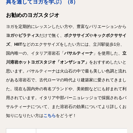
典を通してヨガを学ぶ）（8）
お勧めのヨガスタジオ
ヨガを定期的にレッスンしたい方や、豊富なバリエーションから
ヨガ
や
ピラティス
だけで無く、
ボクササイズ
や
キックボクササイ
ズ
、
HIIT
などのエクササイズをしたい方には、立川駅徒歩1分、
国内唯一の、イタリア溶岩石「
バサルティーナ
」を使用した、
立
川溶岩ホットヨガスタジオ「オンザショア」
をおすすめしたいと
思います。バサルティーナは火山石の中で最も美しい色調と流れ
がある溶岩石で、古代ローマの時代より建築家に愛されてきまし
た。現在も国内外の有名ブランドや、美術館などにも好まれて利
用されています。イタリア中部バーニョレッジョで採掘されるバ
サルティーナについて、また溶岩石の効果についてより詳しくお
知りになりたい方は
こちら
をどうぞ！