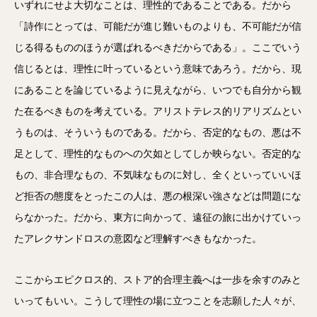
いずれにせよ大切なことは、理性的であることである。だから
「詩作にとっては、可能だが進じ難いものよりも、不可能だが信
じる得るもののほうが選ばれるべきだからである」。ここでいう
信じるとは、理性に叶っているという意味であろう。だから、現
にあることを論じているように見えながら、いつでも自分から観
た在るべきものを考えている。アリストテレス的リアリズムとい
うものは、そういうものである。だから、否定的なもの、悪は不
足として、理性的なものへの欠如としてしか映らない。否定的な
もの、非合理なもの、不気味なものに対し、全くといっていいほ
ど拒否の態度をとったこの人は、悪の根深い強さなどは問題にな
らなかった。だから、東方に向かって、遠征の旅に出かけていっ
たアレクサンドロスの意図など理解すべきもなかった。
ここからエピクロス的、ストア的合理主義へは一歩を余すのみと
いってもいい。こうして理性の場に立つことを志願した人々が、