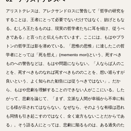
アリストテレスは、アレクサンドロスに警告して「哲学の研究を
することは、王者にとって必要でないだけではなく、妨げともな
る。むしろ王たるものは、現実の哲学者たちに耳を傾け、従うべ
きである」と言ったと伝えられています。ここには、もはやプラ
トンの哲学王は影を潜めている。「思惟の思惟」に達したこの哲
学者にとっては「死を想え」(memento mori)という、死すべき
ものへの警告などは、もはや問題にならない。「人ならば人のこ
とを、死すべきものなれば死すべきもののことを、想い巡らすが
良いという、よく知られた勧告には従うべきではない」。だか
ら、もはや悲劇を理解することのできない人がここにいる。した
がって、悲劇を論じて、「まず、立派な人間が幸福から不幸に転
じる様が示されてはならない。なぜなら、そのような有様は恐れ
も同情も引き起こすのではなく、全く途方もないことだからであ
る」。そう語る人にとっては、悲劇に陥るものは、ある過失のた