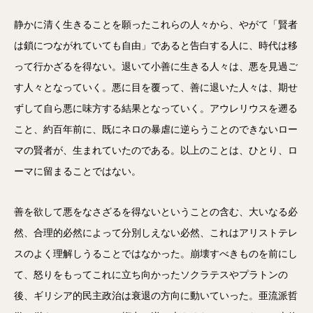
静かに清く生きることを願ったこれらの人々から、やがて「賢者
は鎖につながれていても自由」であると告白する人に、時代は移
って行かざるを得ない。退いて小善に生きる人々は、悪を見過ご
す人々となっていく。悪に目を覆って、善に退いた人々は、期せ
ずして自ら悪に味方する結果となっていく。アウレリウスを遡る
こと、約百年前に、既にネロの暴虐に逆らうことのできないロー
マの賢者が、生まれていたのである。以上のことは、ひとり、ロ
ーマに留まることではない。
善を欲して悪をなさざるを得ないということの含む、大いなる必
然、合理的必然によって分別しえない必然、これはアリストテレ
スのよく理解しうることではなかった。崩壊すべきものを前にし
て、怒りをもってこれに立ち向かったソクラテスやプラトンの
後、ギリシア的民主政治は衰退の方向に動いていった。亜流派哲