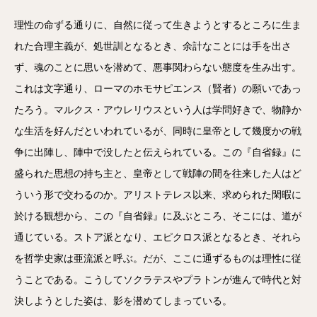
理性の命ずる通りに、自然に従って生きようとするところに生ま
れた合理主義が、処世訓となるとき、余計なことには手を出さ
ず、魂のことに思いを潜めて、悪事関わらない態度を生み出す。
これは文字通り、ローマのホモサピエンス（賢者）の願いであっ
たろう。マルクス・アウレリウスという人は学問好きで、物静か
な生活を好んだといわれているが、同時に皇帝として幾度かの戦
争に出陣し、陣中で没したと伝えられている。この『自省録』に
盛られた思想の持ち主と、皇帝として戦陣の間を往来した人はど
ういう形で交わるのか。アリストテレス以来、求められた閑暇に
於ける観想から、この『自省録』に及ぶところ、そこには、道が
通じている。ストア派となり、エピクロス派となるとき、それら
を哲学史家は亜流派と呼ぶ。だが、ここに通ずるものは理性に従
うことである。こうしてソクラテスやプラトンが進んで時代と対
決しようとした姿は、影を潜めてしまっている。