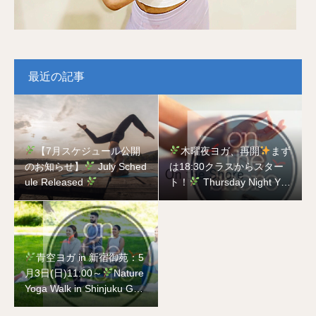
最近の記事
【7月スケジュール公開
木曜夜ヨガ、再開
まず
のお知らせ】
July Sched
は18:30クラスからスター
ule Released
ト！
Thursday Night Yog
a is Back
Starting with t
he 18:30 Class!
青空ヨガ in 新宿御苑：5
月3日(日)11:00～
Nature
Yoga Walk in Shinjuku Gyo
en National Garden on Ma