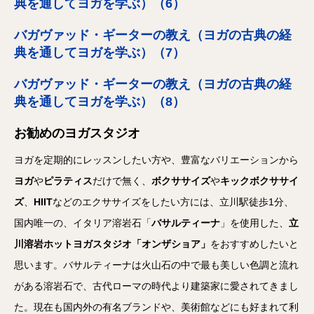
典を通してヨガを学ぶ）（6）
バガヴァッド・ギーターの教え（ヨガの古典の経
典を通してヨガを学ぶ）（7）
バガヴァッド・ギーターの教え（ヨガの古典の経
典を通してヨガを学ぶ）（8）
お勧めのヨガスタジオ
ヨガを定期的にレッスンしたい方や、豊富なバリエーションから
ヨガ
や
ピラティス
だけで無く、
ボクササイズ
や
キックボクササイ
ズ
、
HIIT
などのエクササイズをしたい方には、立川駅徒歩1分、
国内唯一の、イタリア溶岩石「
バサルティーナ
」を使用した、
立
川溶岩ホットヨガスタジオ「オンザショア」
をおすすめしたいと
思います。バサルティーナは火山石の中で最も美しい色調と流れ
がある溶岩石で、古代ローマの時代より建築家に愛されてきまし
た。現在も国内外の有名ブランドや、美術館などにも好まれて利