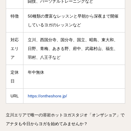
闘技、パーソナルトレーニングなど
特徴
50種類の豊富なレッスンと早朝から深夜まで開催
しているヨガのレッスンなど
対応
立川、西国分寺、国分寺、国立、昭島、東大和、
エリ
日野、青梅、あきる野、府中、武蔵村山、福生、
ア
羽村、八王子など
定休
年中無休
日
URL
https://ontheshore.jp/
立川エリアで唯一の溶岩ホットヨガスタジオ「オンザショア」で
アナタも今日からヨガを始めてみませんか？