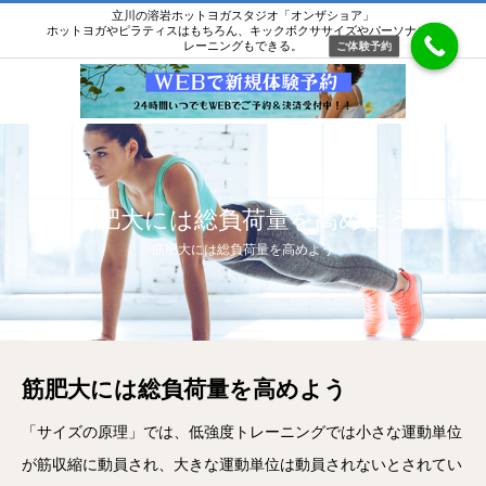
立川の溶岩ホットヨガスタジオ「オンザショア」
ホットヨガやピラティスはもちろん、キックボクササイズやパーソナルト
レーニングもできる。
ご体験予約
筋肥大には総負荷量を高めよう
筋肥大には総負荷量を高めよう
筋肥大には総負荷量を高めよう
「サイズの原理」では、低強度トレーニングでは小さな運動単位
が筋収縮に動員され、大きな運動単位は動員されないとされてい