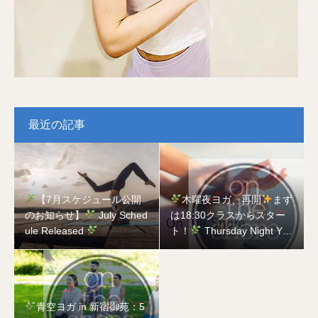
最近の記事
【7月スケジュール公開
木曜夜ヨガ、再開
まず
のお知らせ】
July Sched
は18:30クラスからスター
ule Released
ト！
Thursday Night Yog
a is Back
Starting with t
he 18:30 Class!
青空ヨガ in 新宿御苑：5