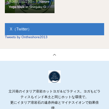
月3日(日)11:00～
Nature
Yoga Walk in Shinjuku Gyo
en National Garden on Ma
y 3rd
X（Twitter）
Tweets by Ontheshore2013
立川発のイタリア溶岩ホットヨガ＆ピラティス。ヨガもピラ
ティスもインド本土と同じホットな環境で。
更にイタリア溶岩石の遠赤外線とマイナスイオンで効果倍
増。