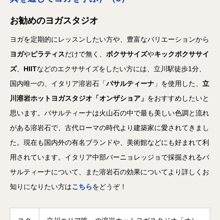
お勧めのヨガスタジオ
ヨガを定期的にレッスンしたい方や、豊富なバリエーションから
ヨガ
や
ピラティス
だけで無く、
ボクササイズ
や
キックボクササイ
ズ
、
HIIT
などのエクササイズをしたい方には、立川駅徒歩1分、
国内唯一の、イタリア溶岩石「
バサルティーナ
」を使用した、
立
川溶岩ホットヨガスタジオ「オンザショア」
をおすすめしたいと
思います。バサルティーナは火山石の中で最も美しい色調と流れ
がある溶岩石で、古代ローマの時代より建築家に愛されてきまし
た。現在も国内外の有名ブランドや、美術館などにも好まれて利
用されています。イタリア中部バーニョレッジョで採掘されるバ
サルティーナについて、また溶岩石の効果についてより詳しくお
知りになりたい方は
こちら
をどうぞ！