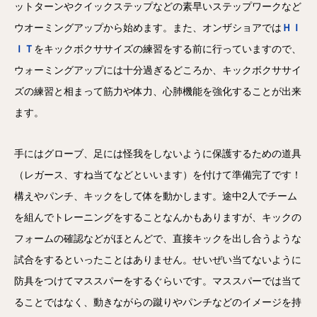
ットターンやクイックステップなどの素早いステップワークなど
ウオーミングアップから始めます。また、オンザショアでは
ＨＩ
ＩＴ
をキックボクササイズの練習をする前に行っていますので、
ウォーミングアップには十分過ぎるどころか、キックボクササイ
ズの練習と相まって筋力や体力、心肺機能を強化することが出来
ます。
手にはグローブ、足には怪我をしないように保護するための道具
（レガース、すね当てなどといいます）を付けて準備完了です！
構えやパンチ、キックをして体を動かします。途中2人でチーム
を組んでトレーニングをすることなんかもありますが、キックの
フォームの確認などがほとんどで、直接キックを出し合うような
試合をするといったことはありません。せいぜい当てないように
防具をつけてマススパーをするぐらいです。マススパーでは当て
ることではなく、動きながらの蹴りやパンチなどのイメージを持