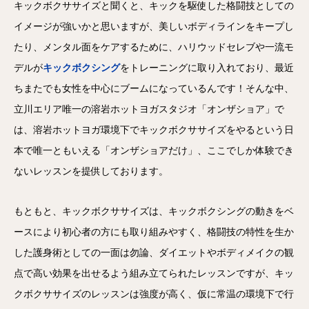
キックボクササイズと聞くと、キックを駆使した格闘技としての
イメージが強いかと思いますが、美しいボディラインをキープし
たり、メンタル面をケアするために、ハリウッドセレブや一流モ
デルが
キックボクシング
をトレーニングに取り入れており、最近
ちまたでも女性を中心にブームになっているんです！そんな中、
立川エリア唯一の溶岩ホットヨガスタジオ「オンザショア」で
は、溶岩ホットヨガ環境下でキックボクササイズをやるという日
本で唯一ともいえる「オンザショアだけ」、ここでしか体験でき
ないレッスンを提供しております。
もともと、キックボクササイズは、キックボクシングの動きをベ
ースにより初心者の方にも取り組みやすく、格闘技の特性を生か
した護身術としての一面は勿論、ダイエットやボディメイクの観
点で高い効果を出せるよう組み立てられたレッスンですが、キッ
クボクササイズのレッスンは強度が高く、仮に常温の環境下で行