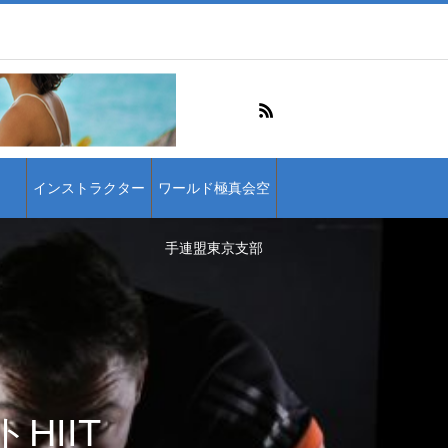
インストラクター
ワールド極真会空
手連盟東京支部
IIT