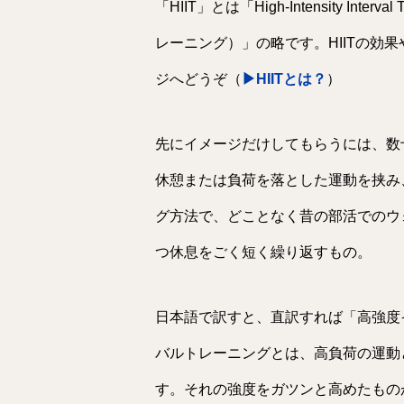
「HIIT」とは「High-Intensity In
レーニング）」の略です。HIITの効
ジへどうぞ（
▶HIITとは？
）
先にイメージだけしてもらうには、数
休憩または負荷を落とした運動を挟み
グ方法で、どことなく昔の部活でのウ
つ休息をごく短く繰り返すもの。
日本語で訳すと、直訳すれば「高強度
バルトレーニングとは、高負荷の運動
す。それの強度をガツンと高めたものが