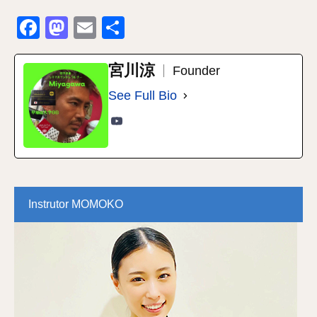
Facebook
Mastodon
Email
共
有
宮川涼
Founder
See Full Bio
Instrutor MOMOKO