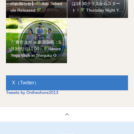
のお知らせ】
July Sched
は18:30クラスからスター
ule Released
ト！
Thursday Night Yog
a is Back
Starting with t
he 18:30 Class!
青空ヨガ in 新宿御苑：5
月3日(日)11:00～
Nature
Yoga Walk in Shinjuku Gyo
en National Garden on Ma
y 3rd
X（Twitter）
Tweets by Ontheshore2013