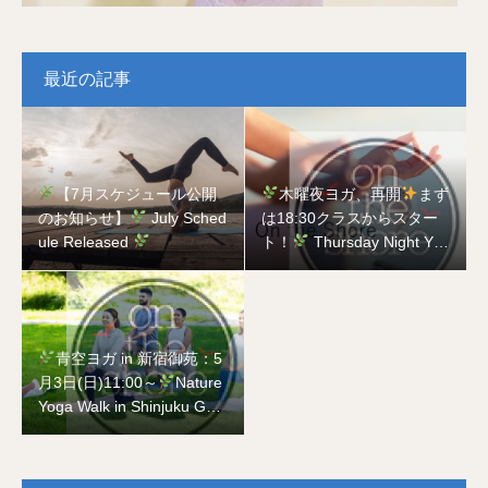
最近の記事
【7月スケジュール公開
木曜夜ヨガ、再開
まず
のお知らせ】
July Sched
は18:30クラスからスター
ule Released
ト！
Thursday Night Yog
a is Back
Starting with t
he 18:30 Class!
青空ヨガ in 新宿御苑：5
月3日(日)11:00～
Nature
Yoga Walk in Shinjuku Gyo
en National Garden on Ma
y 3rd