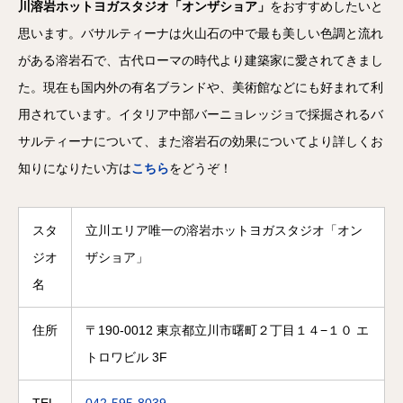
川溶岩ホットヨガスタジオ「オンザショア」
をおすすめしたいと
思います。バサルティーナは火山石の中で最も美しい色調と流れ
がある溶岩石で、古代ローマの時代より建築家に愛されてきまし
た。現在も国内外の有名ブランドや、美術館などにも好まれて利
用されています。イタリア中部バーニョレッジョで採掘されるバ
サルティーナについて、また溶岩石の効果についてより詳しくお
知りになりたい方は
こちら
をどうぞ！
スタ
立川エリア唯一の溶岩ホットヨガスタジオ「オン
ジオ
ザショア」
名
住所
〒190-0012 東京都立川市曙町２丁目１４−１０ エ
トロワビル 3F