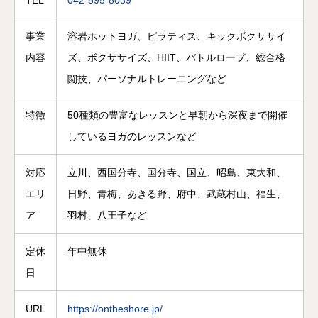
TEL
042-595-8039
事業
溶岩ホットヨガ、ピラティス、キックボクササイ
内容
ズ、ボクササイズ、HIIT、バトルロープ、総合格
闘技、パーソナルトレーニングなど
特徴
50種類の豊富なレッスンと早朝から深夜まで開催
しているヨガのレッスンなど
対応
立川、西国分寺、国分寺、国立、昭島、東大和、
エリ
日野、青梅、あきる野、府中、武蔵村山、福生、
ア
羽村、八王子など
定休
年中無休
日
URL
https://ontheshore.jp/