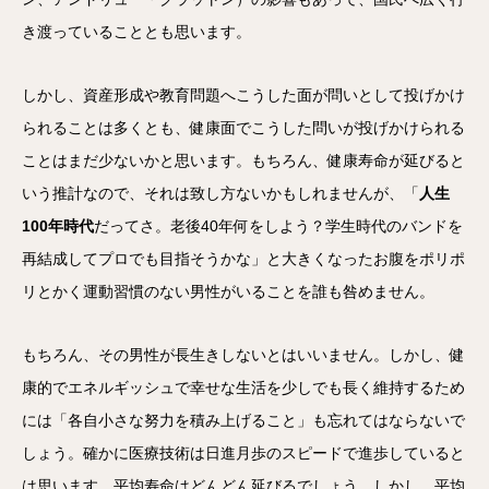
き渡っていることとも思います。
しかし、資産形成や教育問題へこうした面が問いとして投げかけ
られることは多くとも、健康面でこうした問いが投げかけられる
ことはまだ少ないかと思います。もちろん、健康寿命が延びると
いう推計なので、それは致し方ないかもしれませんが、「
人生
100年時代
だってさ。老後40年何をしよう？学生時代のバンドを
再結成してプロでも目指そうかな」と大きくなったお腹をポリポ
リとかく運動習慣のない男性がいることを誰も咎めません。
もちろん、その男性が長生きしないとはいいません。しかし、健
康的でエネルギッシュで幸せな生活を少しでも長く維持するため
には「各自小さな努力を積み上げること」も忘れてはならないで
しょう。確かに医療技術は日進月歩のスピードで進歩していると
は思います。平均寿命はどんどん延びるでしょう。しかし、平均