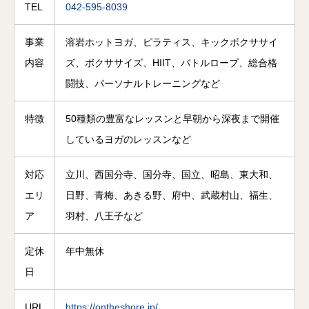
TEL
042-595-8039
事業
溶岩ホットヨガ、ピラティス、キックボクササイ
内容
ズ、ボクササイズ、HIIT、バトルロープ、総合格
闘技、パーソナルトレーニングなど
特徴
50種類の豊富なレッスンと早朝から深夜まで開催
しているヨガのレッスンなど
対応
立川、西国分寺、国分寺、国立、昭島、東大和、
エリ
日野、青梅、あきる野、府中、武蔵村山、福生、
ア
羽村、八王子など
定休
年中無休
日
URL
https://ontheshore.jp/