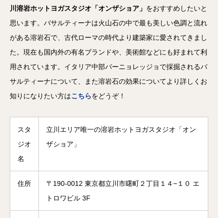
川溶岩ホットヨガスタジオ「オンザショア」
をおすすめしたいと
思います。バサルティーナは火山石の中で最も美しい色調と流れ
がある溶岩石で、古代ローマの時代より建築家に愛されてきまし
た。現在も国内外の有名ブランドや、美術館などにも好まれて利
用されています。イタリア中部バーニョレッジョで採掘されるバ
サルティーナについて、また溶岩石の効果についてより詳しくお
知りになりたい方は
こちら
をどうぞ！
スタ
立川エリア唯一の溶岩ホットヨガスタジオ「オン
ジオ
ザショア」
名
住所
〒190-0012 東京都立川市曙町２丁目１４−１０ エ
トロワビル 3F