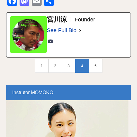
Facebook
Mastodon
Email
共
有
宮川涼
Founder
See Full Bio
1
2
3
4
5
Instrutor MOMOKO