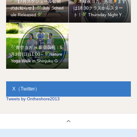
【7月スケジュール公開
木曜夜ヨガ、再開
まず
のお知らせ】
July Sched
は18:30クラスからスター
ule Released
ト！
Thursday Night Yog
a is Back
Starting with t
he 18:30 Class!
青空ヨガ in 新宿御苑：5
月3日(日)11:00～
Nature
Yoga Walk in Shinjuku Gyo
en National Garden on Ma
y 3rd
X（Twitter）
Tweets by Ontheshore2013