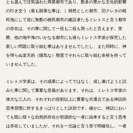
とも盛んで活気溢れた商業都市であり、数多の豊かな文化的影響
の行き交う（最も顕著な事は、）雑然とした都市、旧クレタの植
民地にして逆に無数の植民都市の建設者たるミレトスと言う都市
の存在は、その事に関して一役も二役も買ったと言えます。実
際、他の地中海のいかなる都市にも彼らミレトス学派が探究した
新しい問題に取り組む事はありませんでしたし、また同時に、神
を憚らぬ楽天的（陽気な）態度でそれらに取り組む余裕を持って
いませんでした。
ミレトス学派は、その成果によってではなく、成し遂げようと試
みた事に関して重要な意義があります。それは、ミレトス学派の
偉大な三人の、それぞれの役割以上に重要な共通点である神話的
思考習慣に対するきっぱりとした訣別です。確かに、神話におい
ても既に様々な自然的存在が初源的な一者に由来すると言う思考
は存在していましたが、それを一元論と言う形で明確化し、一者