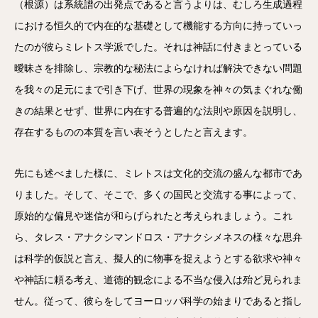
（根源）は系統譜の出発点であると言うよりは、むしろ生成過程
における恒久的で内在的な基礎として機能する方向に持っていっ
たのが彼らミレトス学派でした。それは神話に付きまとっている
曖昧さを排除し、宗教的な秘法によらなければ解決できない問題
を我々の足元にまで引き下げ、世界の現象を神々の気まぐれな働
きの結果とせず、世界に内在する普遍的な法則や原因を説明し、
存在するものの本質を言い表そうとしたと言えます。
先にも述べました様に、ミレトスは文化的交流の盛んな都市であ
りました。そして、そこで、多くの国民と交流する事によって、
原始的な偏見や迷信が和らげられたと考えられましょう。これ
ら、タレス・アナクシマンドロス・アナクシメネスの様々な思弁
は科学的仮説と言え、擬人的に物事を捉えようとする欲求や神々
や神話に頼る考え、道徳的観念による不当な侵入は殆ど見られま
せん。従って、彼らをしてヨーロッパ科学の始まりであると指し