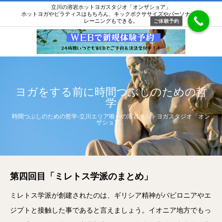
立川の溶岩ホットヨガスタジオ「オンザショア」
ホットヨガやピラティスはもちろん、キックボクササイズやパーソナルト
レーニングもできる。
ご体験予約
ヨガをする前に時間つぶしのための哲
学
時間つぶしのための哲学-立川エリア唯一の溶岩ホットヨガスタジオ「オン
ザショア」
第四回目「ミレトス学派のまとめ」
ミレトス学派が創建されたのは、ギリシア精神がバビロニアやエ
ジプトと接触した事であると言えましょう。イオニア地方でもっ