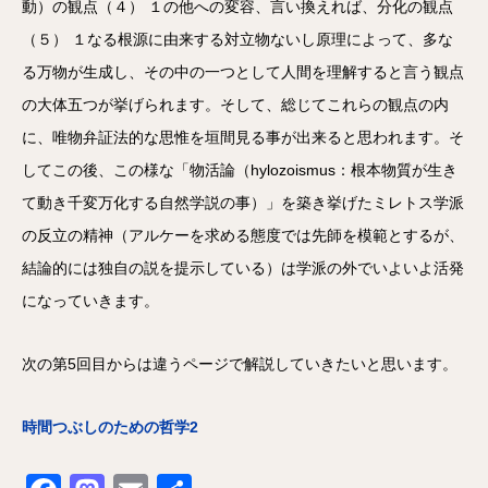
動）の観点（４） １の他への変容、言い換えれば、分化の観点
（５） １なる根源に由来する対立物ないし原理によって、多な
る万物が生成し、その中の一つとして人間を理解すると言う観点
の大体五つが挙げられます。そして、総じてこれらの観点の内
に、唯物弁証法的な思惟を垣間見る事が出来ると思われます。そ
してこの後、この様な「物活論（hylozoismus：根本物質が生き
て動き千変万化する自然学説の事）」を築き挙げたミレトス学派
の反立の精神（アルケーを求める態度では先師を模範とするが、
結論的には独自の説を提示している）は学派の外でいよいよ活発
になっていきます。
次の第5回目からは違うページで解説していきたいと思います。
時間つぶしのための哲学2