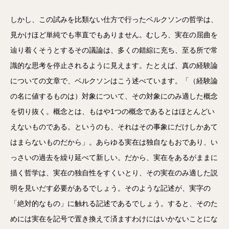
しかし、この試みを比類ない仕方で行ったベルクソンの哲学は、
見かけほど単純でも率直でもありません。むしろ、実在の屈曲を
辿り着くそうとするその議論は、多くの錯綜に充ち、至る所で常
識的な思考を停止されるように見えます。たとえば、真の経験論
についての文章で、ベルクソンはこう述べています。「（経験論
の名に値するものは）対象について、その対象にのみ適した概念
を切り抜く。概念とは、もはや1つの概念であるとはほとんどい
えないものである。というのも、それはその事象にだけしかあて
はまらないものだから」。あらゆる実在は独自なもおであり、い
っさいの過去を繰り延べて新しい。だから、実在をあるがままに
描く哲学は、実在の独自性をすくいとり、その実在のみ適した説
明を見いだす必要があるでしょう。そのような記述が、実字の
「絶対的なもの」に触れる記述であるでしょう。すると、そのた
めには実在を記号で置き換えて済ますわけにはいかないことにな