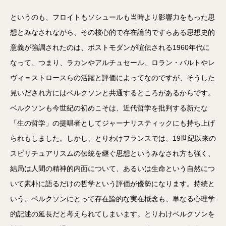
というのも、フロイトもソシュールも当時より影響力をもった思
想とみなされながら、その核心的で存在論的ですらある思想史的
意義が強調されたのは、ポストモダンが喧伝される1960年代に
なって、つまり、ラカンやアルチュセール、ロラン・バルトやレ
ヴィ＝ストロースらの活躍と評価によってなのですが、そうした
見いだされ方にはベルクソンと共通するところがあるからです。
ベルクソンも今世紀の初めこそは、近代哲学を批判する新たな
「生の哲学」の提唱者としてジャーナリスティックにも持ち上げ
られもしました。しかし、とりわけフランスでは、19世紀以来の
スピリチュアリスムの伝統を継ぐ思想というみなされ方も強く、
結局は人間の精神的内面について、あるいは生命という自然につ
いて素朴に語るだけの哲学という評価が優勢になります。持続と
いう、ベルクソンにとって存在論的な実在概念も、単なる心理学
的記述の延長だと考えられてしまいます。とりわけベルクソンを