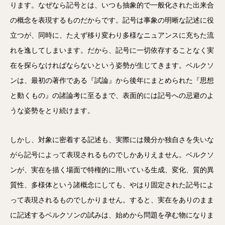
ります。なぜなら記号とは、いつも抽象的で一般化された出来合
の概念を表現するものだからです。記号は事象の明晰な記述に役
立つが、同時に、たえず移り変わり多様なニュアンスに充ちた流
れを逸してしまいます。だから、記号に一切依存することなく実
在を探らなければならないという姿勢が生じてきます。ベルクソ
ンは、最初の著作である『試論』から後年にまとめられた『思想
と動くもの』の諸論考に至るまで、表面的には記号への忌避のよ
うな姿勢をとり続けます。
しかし、対象に密着する記述も、実際には幾分か独自さを失いな
がら記号によって表現されるものでしかありえません。ベルクソ
ンが、実在を描く場面で特権的に用いている生成、変化、質的異
質性、多様体という諸概念にしても、やはり固定された記号によ
って表現されるものでしかりません。すると、実在をありのまま
に記述するベルクソンの試みは、始めから問題を孕む物になりま