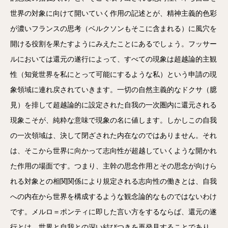
世界の対象に向けて開いていく作用の記述とが、精神主義的色彩
が濃いフランスの思考（ベルクソンもそこに含まれる）に風穴を
開ける役割を果たすようにみえたことにあるでしょう。フッサー
ルにおいては還元の遂行によって、すべての現象は超越論的主観
性（知覚世界を私にとって可能にするような私）という申請の現
象領域に連れ戻されていきます。一切の自然主義的なドクサ（臆
見）を排して超越論的に設定された自我の一次圏内に還元される
現象こそが、純粋な意味で現象の名に値します。しかしこの自我
の一次領域は、決して閉ざされた内在なのではありません。それ
は、そこから世界に向かって志向性が超越していくような開かれ
た作用の場面です。つまり、主幹の思念作用とその思念が向けら
れる対象との相関関係により規定される志向性の働きとは、自我
への内在から世界を構成するような観念論的なものではないわけ
です。メルロ＝ポンティに即した言い方をするならば、還元の遂
行とは、世界と自我との深い結びつきを再発見することであり、