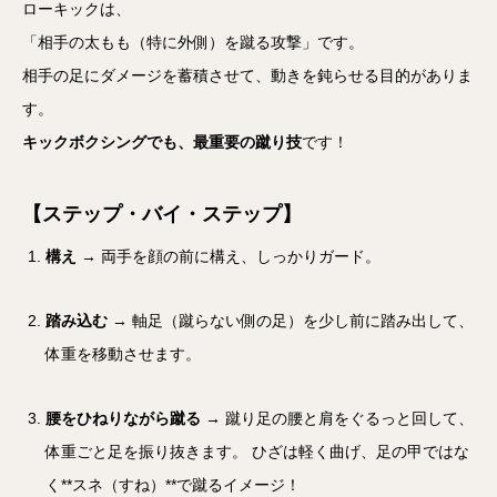
ローキックは、
「相手の太もも（特に外側）を蹴る攻撃」です。
相手の足にダメージを蓄積させて、動きを鈍らせる目的がありま
す。
キックボクシングでも、最重要の蹴り技
です！
【ステップ・バイ・ステップ】
構え
→ 両手を顔の前に構え、しっかりガード。
踏み込む
→ 軸足（蹴らない側の足）を少し前に踏み出して、
体重を移動させます。
腰をひねりながら蹴る
→ 蹴り足の腰と肩をぐるっと回して、
体重ごと足を振り抜きます。 ひざは軽く曲げ、足の甲ではな
く**スネ（すね）**で蹴るイメージ！