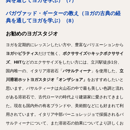
典を通してヨガを学ぶ）（7）
バガヴァッド・ギーターの教え（ヨガの古典の経
典を通してヨガを学ぶ）（8）
お勧めのヨガスタジオ
ヨガを定期的にレッスンしたい方や、豊富なバリエーションから
ヨガ
や
ピラティス
だけで無く、
ボクササイズ
や
キックボクササイ
ズ
、
HIIT
などのエクササイズをしたい方には、立川駅徒歩1分、
国内唯一の、イタリア溶岩石「
バサルティーナ
」を使用した、
立
川溶岩ホットヨガスタジオ「オンザショア」
をおすすめしたいと
思います。バサルティーナは火山石の中で最も美しい色調と流れ
がある溶岩石で、古代ローマの時代より建築家に愛されてきまし
た。現在も国内外の有名ブランドや、美術館などにも好まれて利
用されています。イタリア中部バーニョレッジョで採掘されるバ
サルティーナについて、また溶岩石の効果についてより詳しくお