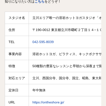
知りになりたい方は
こちら
をどうぞ！
スタジオ名
立川エリア唯一の溶岩ホットヨガスタジオ「オン
住所
〒190-0012 東京都立川市曙町２丁目１４−１０ 
TEL
042-595-8039
事業内容
溶岩ホットヨガ、ピラティス、キックボクササイ
特徴
50種類の豊富なレッスンと早朝から深夜まで開
対応エリア
立川、西国分寺、国分寺、国立、昭島、東大和、
定休日
年中無休
URL
https://ontheshore.jp/