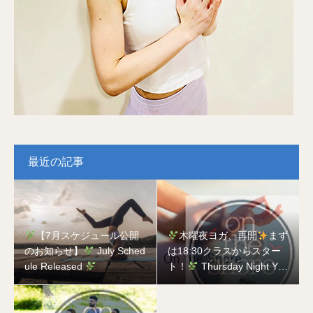
最近の記事
【7月スケジュール公開
木曜夜ヨガ、再開
まず
のお知らせ】
July Sched
は18:30クラスからスター
ule Released
ト！
Thursday Night Yog
a is Back
Starting with t
he 18:30 Class!