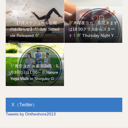
【7月スケジュール公開
木曜夜ヨガ、再開
まず
のお知らせ】
July Sched
は18:30クラスからスター
ule Released
ト！
Thursday Night Yog
a is Back
Starting with t
he 18:30 Class!
青空ヨガ in 新宿御苑：5
月3日(日)11:00～
Nature
Yoga Walk in Shinjuku Gyo
en National Garden on Ma
y 3rd
X（Twitter）
Tweets by Ontheshore2013