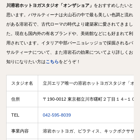
川溶岩ホットヨガスタジオ「オンザショア」
をおすすめしたいと
思います。バサルティーナは火山石の中で最も美しい色調と流れ
がある溶岩石で、古代ローマの時代より建築家に愛されてきまし
た。現在も国内外の有名ブランドや、美術館などにも好まれて利
用されています。イタリア中部バーニョレッジョで採掘されるバ
サルティーナについて、また溶岩石の効果についてより詳しくお
知りになりたい方は
こちら
をどうぞ！
スタジオ名
立川エリア唯一の溶岩ホットヨガスタジオ「オン
住所
〒190-0012 東京都立川市曙町２丁目１４−１０ 
TEL
042-595-8039
事業内容
溶岩ホットヨガ、ピラティス、キックボクササイ