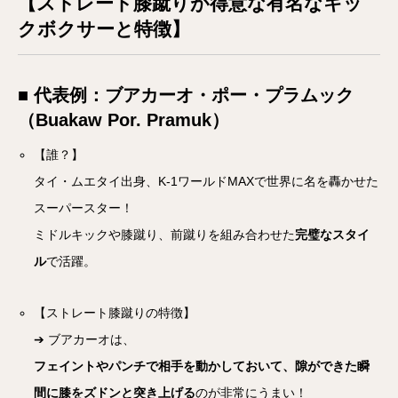
【ストレート膝蹴りが得意な有名なキッ
クボクサーと特徴】
■ 代表例：ブアカーオ・ポー・プラムック
（Buakaw Por. Pramuk）
【誰？】
タイ・ムエタイ出身、K-1ワールドMAXで世界に名を轟かせた
スーパースター！
ミドルキックや膝蹴り、前蹴りを組み合わせた
完璧なスタイ
ル
で活躍。
【ストレート膝蹴りの特徴】
➔ ブアカーオは、
フェイントやパンチで相手を動かしておいて、隙ができた瞬
間に膝をズドンと突き上げる
のが非常にうまい！