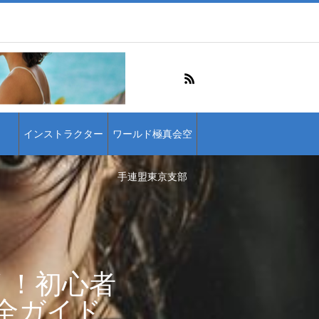
インストラクター
ワールド極真会空
手連盟東京支部
リ！初心者
全ガイド