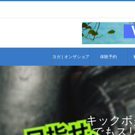
ヨガ | オンザショア
体験予約
キックボ
でもス