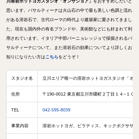
川溶岩ホットヨガスタジオ「オンザショア」
をおすすめしたいと
思います。バサルティーナは火山石の中で最も美しい色調と流れ
がある溶岩石で、古代ローマの時代より建築家に愛されてきまし
た。現在も国内外の有名ブランドや、美術館などにも好まれて利
用されています。イタリア中部バーニョレッジョで採掘されるバ
サルティーナについて、また溶岩石の効果についてより詳しくお
知りになりたい方は
こちら
をどうぞ！
スタジオ名
立川エリア唯一の溶岩ホットヨガスタジオ「オン
住所
〒190-0012 東京都立川市曙町２丁目１４−１０ 
TEL
042-595-8039
事業内容
溶岩ホットヨガ、ピラティス、キックボクササイ