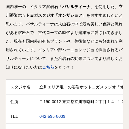
国内唯一の、イタリア溶岩石「
バサルティーナ
」を使用した、
立
川溶岩ホットヨガスタジオ「オンザショア」
をおすすめしたいと
思います。バサルティーナは火山石の中で最も美しい色調と流れ
がある溶岩石で、古代ローマの時代より建築家に愛されてきまし
た。現在も国内外の有名ブランドや、美術館などにも好まれて利
用されています。イタリア中部バーニョレッジョで採掘されるバ
サルティーナについて、また溶岩石の効果についてより詳しくお
知りになりたい方は
こちら
をどうぞ！
スタジオ名
立川エリア唯一の溶岩ホットヨガスタジオ「オン
住所
〒190-0012 東京都立川市曙町２丁目１４−１０ 
TEL
042-595-8039