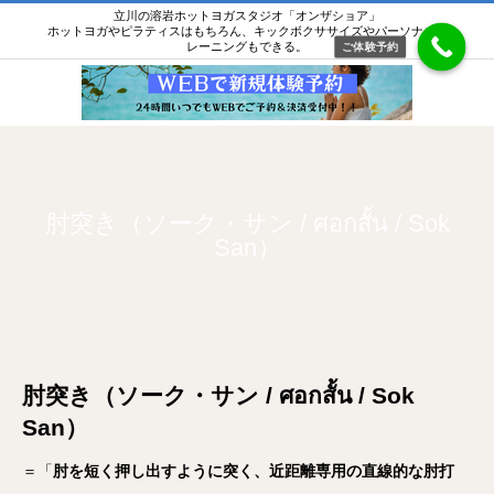
立川の溶岩ホットヨガスタジオ「オンザショア」
ホットヨガやピラティスはもちろん、キックボクササイズやパーソナルト
レーニングもできる。
ご体験予約
肘突き（ソーク・サン / ศอกสั้น / Sok
San）
肘突き（ソーク・サン / ศอกสั้น / Sok
San）
＝「
肘を短く押し出すように突く、近距離専用の直線的な肘打