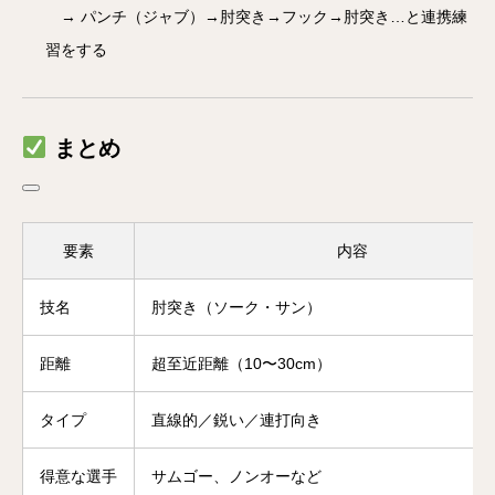
→ パンチ（ジャブ）→肘突き→フック→肘突き…と連携練
習をする
まとめ
要素
内容
技名
肘突き（ソーク・サン）
距離
超至近距離（10〜30cm）
タイプ
直線的／鋭い／連打向き
得意な選手
サムゴー、ノンオーなど