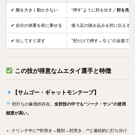
✔ 腕を大きく動かさない
“押す”ように肘を出す／
肘を先に
✔ 自分の体重を前に乗せる
後ろ足の踏み込みを肘に伝えると
✔ 出してすぐ戻す
“肘だけで押す→引く”の反復で
打
この技が得意なムエタイ選手と特徴
【サムゴー・ギャットモンテープ】
肘打ちの象徴的存在。
全肘技の中でも“ソーク・サン”の使用
頻度が高い。
クリンチ中に**肘突き→横肘→肘突き…**と連続的に打ち分け