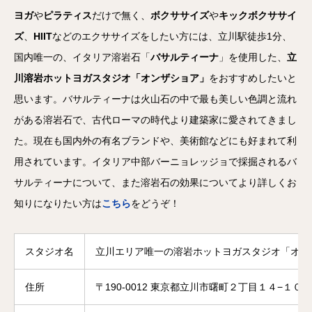
ヨガ
や
ピラティス
だけで無く、
ボクササイズ
や
キックボクササイ
ズ
、
HIIT
などのエクササイズをしたい方には、立川駅徒歩1分、
国内唯一の、イタリア溶岩石「
バサルティーナ
」を使用した、
立
川溶岩ホットヨガスタジオ「オンザショア」
をおすすめしたいと
思います。バサルティーナは火山石の中で最も美しい色調と流れ
がある溶岩石で、古代ローマの時代より建築家に愛されてきまし
た。現在も国内外の有名ブランドや、美術館などにも好まれて利
用されています。イタリア中部バーニョレッジョで採掘されるバ
サルティーナについて、また溶岩石の効果についてより詳しくお
知りになりたい方は
こちら
をどうぞ！
スタジオ名
立川エリア唯一の溶岩ホットヨガスタジオ「オン
住所
〒190-0012 東京都立川市曙町２丁目１４−１０ 