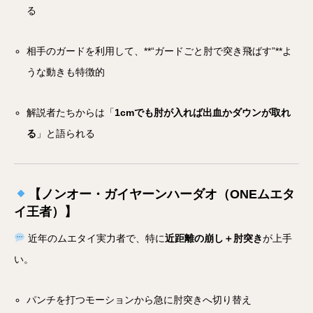
る
相手のガードを利用して、**“ガードごと肘で突き飛ばす”**よ
うな動きも特徴的
解説者たちからは「
1cmでも肘が入れば出血かダウンが取れ
る
」と語られる
【ノンオー・ガイヤーンハーダオ（ONEムエタ
イ王者）】
近年のムエタイ実力者で、特に
近距離の崩し＋肘突き
が上手
い。
パンチを打つモーションから急に肘突きへ切り替え