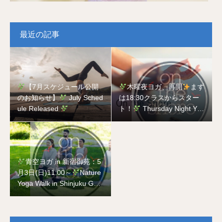
最近の記事
【7月スケジュール公開
木曜夜ヨガ、再開
まず
のお知らせ】
July Sched
は18:30クラスからスター
ule Released
ト！
Thursday Night Yog
a is Back
Starting with t
he 18:30 Class!
青空ヨガ in 新宿御苑：5
月3日(日)11:00～
Nature
Yoga Walk in Shinjuku Gyo
en National Garden on Ma
y 3rd