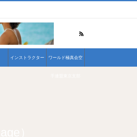
インストラクター
ワールド極真会空
手連盟東京支部
age）