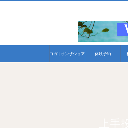
ヨガ | オンザショア
体験予約
上手投