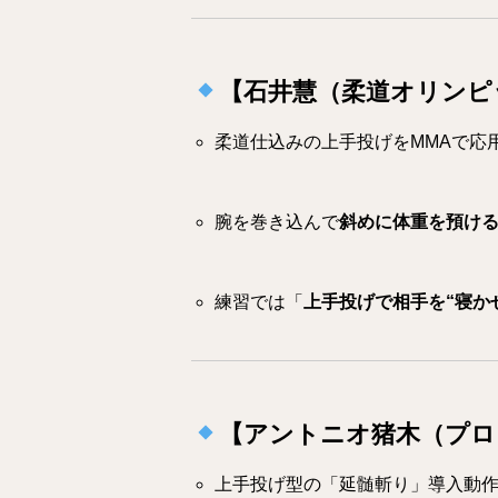
【石井慧（柔道オリンピッ
柔道仕込みの上手投げをMMAで応
腕を巻き込んで
斜めに体重を預け
練習では「
上手投げで相手を“寝か
【アントニオ猪木（プロ
上手投げ型の「延髄斬り」導入動