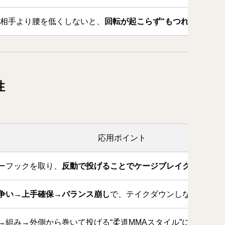
相手より腰を低くしないと、
回転が起こらず“もつれる”だけ
性
応用ポイント
ーフックを取り、
反動で投げることでケージブレイク
が可能
争い→上手確保→バランス崩し
で、テイクダウンしなくてもト
→組み→外側から巻いて投げる“柔道MMAスタイル”に最適