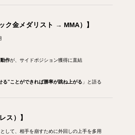
ク金メダリスト → MMA）】
用
る動作
が、サイドポジション獲得に直結
せる”ことができれば勝率が跳ね上がる
」と語る
レス）】
作として、相手を崩すために外回しの上手を多用