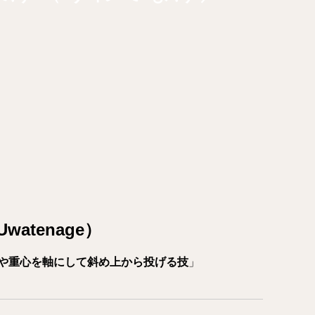
atenage）
や重心を軸にして斜め上から投げる技
」