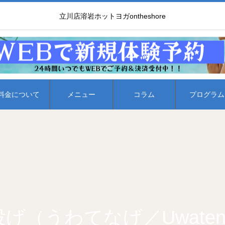
立川店溶岩ホットヨガontheshore
料金について
メニュー
コラム
プログラム
げ（うわてなげ／Uwaten