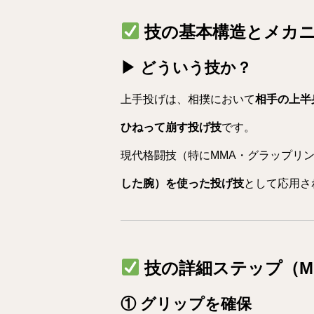
技の基本構造とメカ
▶ どういう技か？
上手投げは、相撲において
相手の上半
ひねって崩す投げ技
です。
現代格闘技（特にMMA・グラップリ
した腕）を使った投げ技
として応用さ
技の詳細ステップ（MM
①
グリップを確保