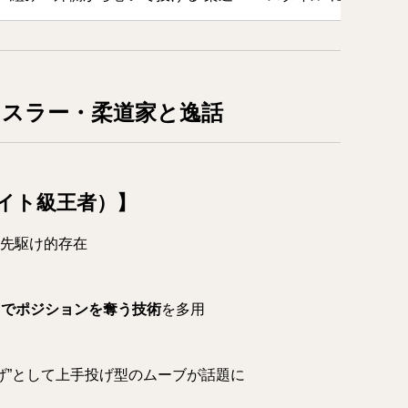
スラー・柔道家と逸話
ライト級王者）】
の先駆け的存在
しでポジションを奪う技術
を多用
投げ”として上手投げ型のムーブが話題に