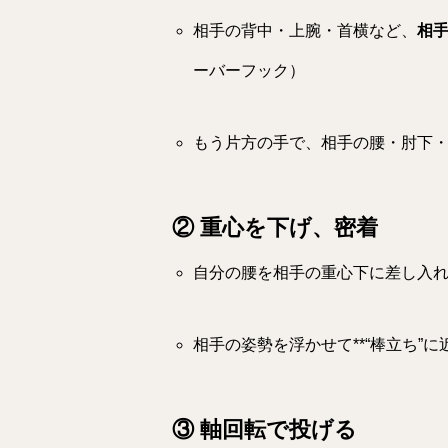
相手の背中・上腕・首横など、
相
ーバーフック）
もう片方の手で、相手の腰・肘下
②
重心を下げ、密着
自分の腰を相手の重心下に差し入
相手の姿勢を浮かせて**“棒立ち”に近
③
軸回転で投げる