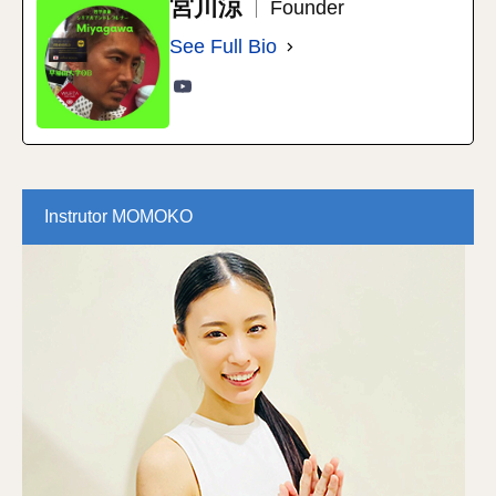
宮川涼
Founder
See Full Bio
Instrutor MOMOKO