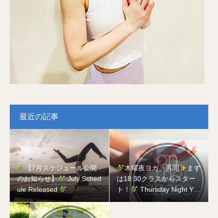
最近の記事
【7月スケジュール公開
木曜夜ヨガ、再開
まず
のお知らせ】
July Sched
は18:30クラスからスター
ule Released
ト！
Thursday Night Yog
a is Back
Starting with t
he 18:30 Class!