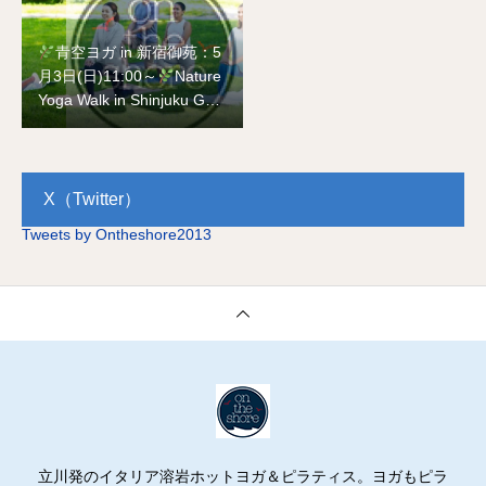
青空ヨガ in 新宿御苑：5
月3日(日)11:00～
Nature
Yoga Walk in Shinjuku Gyo
en National Garden on Ma
y 3rd
X（Twitter）
Tweets by Ontheshore2013
立川発のイタリア溶岩ホットヨガ＆ピラティス。ヨガもピラ