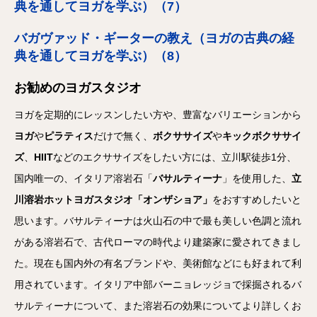
典を通してヨガを学ぶ）（7）
バガヴァッド・ギーターの教え（ヨガの古典の経
典を通してヨガを学ぶ）（8）
お勧めのヨガスタジオ
ヨガを定期的にレッスンしたい方や、豊富なバリエーションから
ヨガ
や
ピラティス
だけで無く、
ボクササイズ
や
キックボクササイ
ズ
、
HIIT
などのエクササイズをしたい方には、立川駅徒歩1分、
国内唯一の、イタリア溶岩石「
バサルティーナ
」を使用した、
立
川溶岩ホットヨガスタジオ「オンザショア」
をおすすめしたいと
思います。バサルティーナは火山石の中で最も美しい色調と流れ
がある溶岩石で、古代ローマの時代より建築家に愛されてきまし
た。現在も国内外の有名ブランドや、美術館などにも好まれて利
用されています。イタリア中部バーニョレッジョで採掘されるバ
サルティーナについて、また溶岩石の効果についてより詳しくお