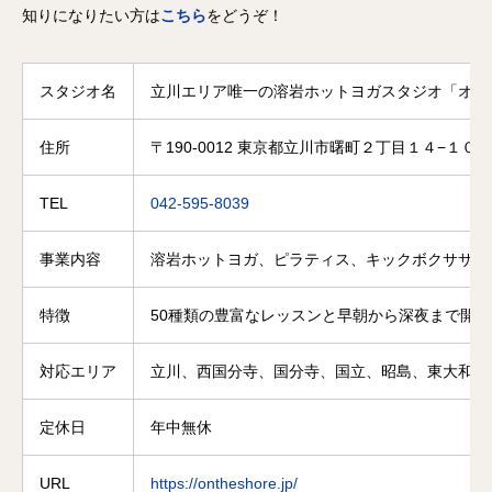
知りになりたい方は
こちら
をどうぞ！
スタジオ名
立川エリア唯一の溶岩ホットヨガスタジオ「オン
住所
〒190-0012 東京都立川市曙町２丁目１４−１０ 
TEL
042-595-8039
事業内容
溶岩ホットヨガ、ピラティス、キックボクササイ
特徴
50種類の豊富なレッスンと早朝から深夜まで開
対応エリア
立川、西国分寺、国分寺、国立、昭島、東大和、
定休日
年中無休
URL
https://ontheshore.jp/