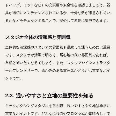
ドバッグ、ミットなど）の充実度や安全性を確認しましょう。器
具が適切にメンテナンスされているか、十分な数が用意されてい
るかなどをチェックすることで、安心して運動に集中できます。
スタジオ全体の清潔感と雰囲気
全体的な清潔感やスタジオの雰囲気も継続して通うためには重要
です。スタジオが清潔で明るく、居心地の良い雰囲気であれば、
自然と通いたくなるでしょう。また、スタッフやインストラクタ
ーがフレンドリーで、温かみのある雰囲気かどうかも重要なポイ
ントです。
2-3. 通いやすさと立地の重要性を知る
キックボクシングスタジオを選ぶ際、通いやすさや立地は非常に
重要なポイントです。どんなに設備やプログラムが素晴らしくて