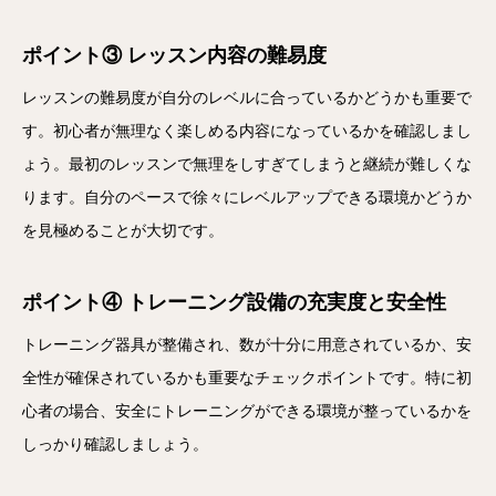
ポイント③ レッスン内容の難易度
レッスンの難易度が自分のレベルに合っているかどうかも重要で
す。初心者が無理なく楽しめる内容になっているかを確認しまし
ょう。最初のレッスンで無理をしすぎてしまうと継続が難しくな
ります。自分のペースで徐々にレベルアップできる環境かどうか
を見極めることが大切です。
ポイント④ トレーニング設備の充実度と安全性
トレーニング器具が整備され、数が十分に用意されているか、安
全性が確保されているかも重要なチェックポイントです。特に初
心者の場合、安全にトレーニングができる環境が整っているかを
しっかり確認しましょう。