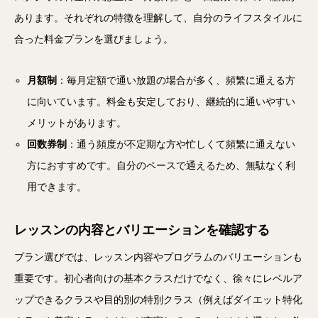
あります。それぞれの特徴を理解して、自分のライフスタイルに
合った料金プランを選びましょう。
月額制
：毎月定額で通い放題の場合が多く、頻繁に通える方
に向いています。料金も安定しており、継続的に通いやすい
メリットがあります。
回数券制
：通う頻度が不定期な方や忙しくて頻繁に通えない
方におすすめです。自分のペースで通えるため、無駄なく利
用できます。
レッスンの内容とバリエーションを確認する
プラン選びでは、レッスン内容やプログラムのバリエーションも
重要です。初心者向けの基本クラスだけでなく、徐々にレベルア
ップできるクラスや目的別の特別クラス（例えばダイエット特化