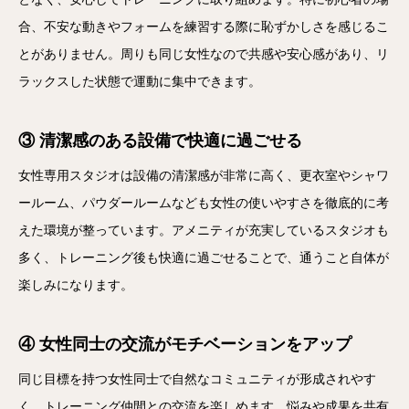
合、不安な動きやフォームを練習する際に恥ずかしさを感じるこ
とがありません。周りも同じ女性なので共感や安心感があり、リ
ラックスした状態で運動に集中できます。
③ 清潔感のある設備で快適に過ごせる
女性専用スタジオは設備の清潔感が非常に高く、更衣室やシャワ
ールーム、パウダールームなども女性の使いやすさを徹底的に考
えた環境が整っています。アメニティが充実しているスタジオも
多く、トレーニング後も快適に過ごせることで、通うこと自体が
楽しみになります。
④ 女性同士の交流がモチベーションをアップ
同じ目標を持つ女性同士で自然なコミュニティが形成されやす
く、トレーニング仲間との交流を楽しめます。悩みや成果を共有