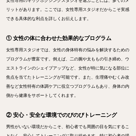
女性専用のキックボクシングスタジオを選ぶことには、多くのメ
リットがあります。ここでは、女性専用スタジオだからこそ実感
できる具体的な利点を詳しくお伝えします。
① 女性の体に合わせた効果的なプログラム
女性専用スタジオでは、女性の身体特有の悩みを解決するための
プログラムが豊富です。例えば、二の腕や太ももの引き締め、ウ
エストラインのシェイプアップなど、女性が特に気になる部位に
焦点を当てたトレーニングが可能です。また、生理痛やむくみ改
善など女性特有の体調ケアに役立つプログラムもあり、身体の内
側から健康をサポートしてくれます。
② 安心・安全な環境でのびのびトレーニング
男性がいない環境だからこそ、初心者でも周囲の目を気にするこ
となく、安心してトレーニングに取り組めます。特に初心者の場