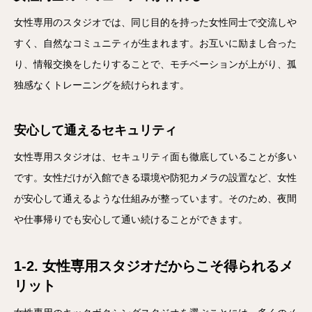
女性専用のスタジオでは、同じ目的を持った女性同士で交流しや
すく、自然なコミュニティが生まれます。お互いに励まし合った
り、情報交換をしたりすることで、モチベーションが上がり、孤
独感なくトレーニングを続けられます。
安心して通えるセキュリティ
女性専用スタジオは、セキュリティ面も徹底していることが多い
です。女性だけが入館できる環境や防犯カメラの設置など、女性
が安心して通えるような仕組みが整っています。そのため、夜間
や仕事帰りでも安心して通い続けることができます。
1-2. 女性専用スタジオだからこそ得られるメ
リット