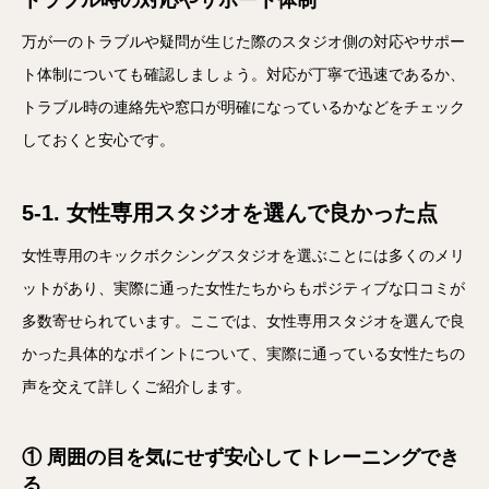
トラブル時の対応やサポート体制
万が一のトラブルや疑問が生じた際のスタジオ側の対応やサポー
ト体制についても確認しましょう。対応が丁寧で迅速であるか、
トラブル時の連絡先や窓口が明確になっているかなどをチェック
しておくと安心です。
5-1. 女性専用スタジオを選んで良かった点
女性専用のキックボクシングスタジオを選ぶことには多くのメリ
ットがあり、実際に通った女性たちからもポジティブな口コミが
多数寄せられています。ここでは、女性専用スタジオを選んで良
かった具体的なポイントについて、実際に通っている女性たちの
声を交えて詳しくご紹介します。
① 周囲の目を気にせず安心してトレーニングでき
る