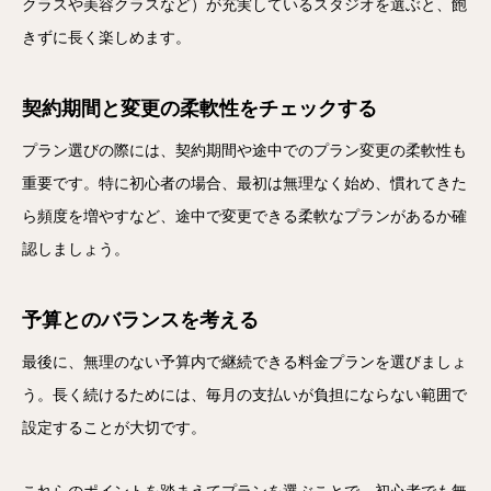
クラスや美容クラスなど）が充実しているスタジオを選ぶと、飽
きずに長く楽しめます。
契約期間と変更の柔軟性をチェックする
プラン選びの際には、契約期間や途中でのプラン変更の柔軟性も
重要です。特に初心者の場合、最初は無理なく始め、慣れてきた
ら頻度を増やすなど、途中で変更できる柔軟なプランがあるか確
認しましょう。
予算とのバランスを考える
最後に、無理のない予算内で継続できる料金プランを選びましょ
う。長く続けるためには、毎月の支払いが負担にならない範囲で
設定することが大切です。