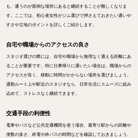
も、通うのが面倒な場所にあると継続することが難しくなりま
す。ここでは、初心者女性がジム選びで押さえておきたい通いや
すさや立地のポイントを詳しくご紹介します。
自宅や職場からのアクセスの良さ
スタジオ選びの際には、自宅や職場から無理なく通える距離にあ
ることが重要です。特に仕事帰りに通いたい場合は、職場からの
アクセスが良く、移動に時間がかからない場所を選びましょう。
通勤ルート上や駅近のスタジオなら、日常生活にスムーズに組み
込めて、ストレスなく継続できます。
交通手段の利便性
電車やバスなど公共交通機関を使う場合、最寄り駅からの距離や
便数の多さ、終電や終バスの時間などを確認しておきましょう。