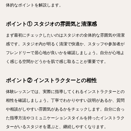
体的なポイントを解説します。
ポイント① スタジオの雰囲気と清潔感
まず最初にチェックしたいのはスタジオの全体的な雰囲気や清潔
感です。スタジオ内が明るく清潔で快適か、スタッフや参加者が
フレンドリーで居心地が良いかを確認しましょう。自分が心地よ
く感じる空間かどうかを肌で感じ取ることが重要です。
ポイント② インストラクターとの相性
体験レッスンでは、実際に指導してくれるインストラクターとの
相性を確認しましょう。丁寧でわかりやすい説明があるか、質問
や相談がしやすい雰囲気があるかをチェックします。自分に合っ
た指導方法やコミュニケーションスタイルを持ったインストラク
ターがいるスタジオを選ぶと、継続しやすくなります。