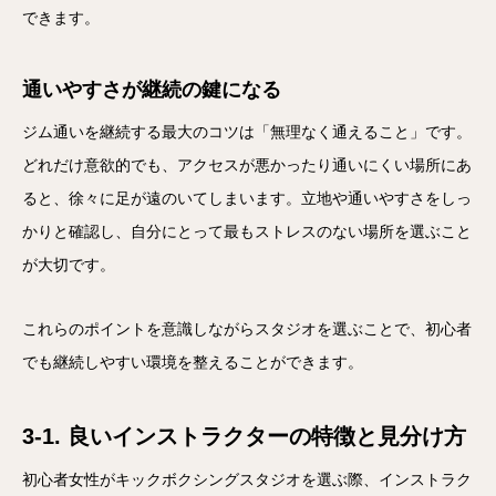
できます。
通いやすさが継続の鍵になる
ジム通いを継続する最大のコツは「無理なく通えること」です。
どれだけ意欲的でも、アクセスが悪かったり通いにくい場所にあ
ると、徐々に足が遠のいてしまいます。立地や通いやすさをしっ
かりと確認し、自分にとって最もストレスのない場所を選ぶこと
が大切です。
これらのポイントを意識しながらスタジオを選ぶことで、初心者
でも継続しやすい環境を整えることができます。
3-1. 良いインストラクターの特徴と見分け方
初心者女性がキックボクシングスタジオを選ぶ際、インストラク