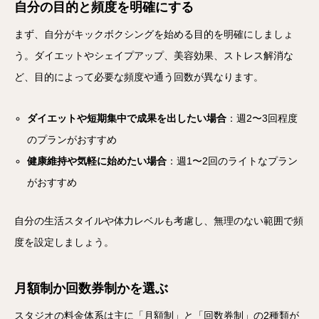
自分の目的と頻度を明確にする
まず、自分がキックボクシングを始める目的を明確にしましょ
う。ダイエットやシェイプアップ、美容効果、ストレス解消な
ど、目的によって必要な頻度や通う回数が異なります。
ダイエットや短期集中で成果を出したい場合
：週2〜3回程度
のプランがおすすめ
健康維持や気軽に始めたい場合
：週1〜2回のライトなプラン
がおすすめ
自分の生活スタイルや体力レベルも考慮し、無理のない範囲で頻
度を設定しましょう。
月額制か回数券制かを選ぶ
スタジオの料金体系は主に「月額制」と「回数券制」の2種類が