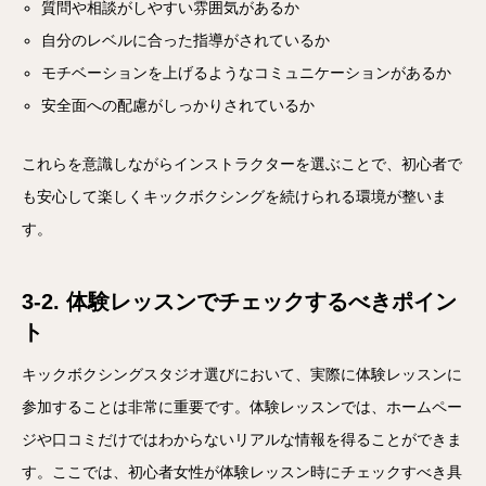
質問や相談がしやすい雰囲気があるか
自分のレベルに合った指導がされているか
モチベーションを上げるようなコミュニケーションがあるか
安全面への配慮がしっかりされているか
これらを意識しながらインストラクターを選ぶことで、初心者で
も安心して楽しくキックボクシングを続けられる環境が整いま
す。
3-2. 体験レッスンでチェックするべきポイン
ト
キックボクシングスタジオ選びにおいて、実際に体験レッスンに
参加することは非常に重要です。体験レッスンでは、ホームペー
ジや口コミだけではわからないリアルな情報を得ることができま
す。ここでは、初心者女性が体験レッスン時にチェックすべき具