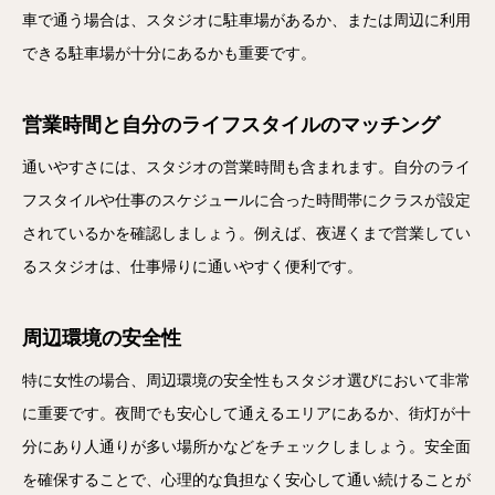
車で通う場合は、スタジオに駐車場があるか、または周辺に利用
できる駐車場が十分にあるかも重要です。
営業時間と自分のライフスタイルのマッチング
通いやすさには、スタジオの営業時間も含まれます。自分のライ
フスタイルや仕事のスケジュールに合った時間帯にクラスが設定
されているかを確認しましょう。例えば、夜遅くまで営業してい
るスタジオは、仕事帰りに通いやすく便利です。
周辺環境の安全性
特に女性の場合、周辺環境の安全性もスタジオ選びにおいて非常
に重要です。夜間でも安心して通えるエリアにあるか、街灯が十
分にあり人通りが多い場所かなどをチェックしましょう。安全面
を確保することで、心理的な負担なく安心して通い続けることが