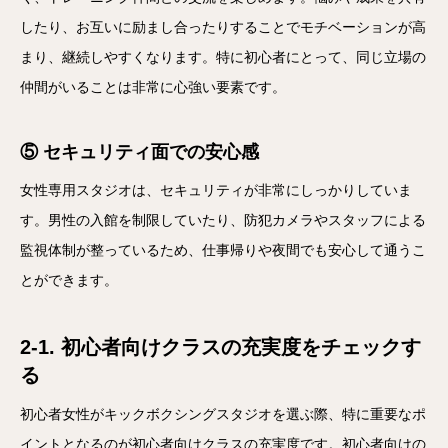
したり、お互いに励まし合ったりすることでモチベーションが高
まり、継続しやすくなります。特に初心者にとって、同じ立場の
仲間がいることは非常に心強い要素です。
⑤ セキュリティ面での安心感
女性専用スタジオは、セキュリティが非常にしっかりしていま
す。男性の入館を制限していたり、防犯カメラやスタッフによる
監視体制が整っているため、仕事帰りや夜間でも安心して通うこ
とができます。
2-1. 初心者向けクラスの充実度をチェックす
る
初心者女性がキックボクシングスタジオを選ぶ際、特に重要なポ
イントとなるのが初心者向けクラスの充実度です。初心者向けの