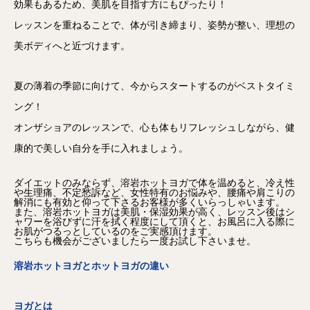
効果もあるため、美肌を目指す方にもぴったり！
レッスンを重ねることで、体が引き締まり、姿勢が整い、
理想の
美ボディへと近づけます。
夏の薄着の季節に向けて、
今からスタートするのがベストタイミ
ング！
オンザショアのレッスンで、心も体もリフレッシュしながら、
健
康的で美しい自分を手に入れましょう。
ダイエットのみならず、溶岩ホットヨガで体を温めると、
冷え性
や生理痛、不定愁訴など、女性特有のお悩みや、
腰痛や肩こりの
解消にも有効と仰って下さるお客様が多くいらっし
ゃいます。
また、溶岩ホットヨガは美肌・保湿効果が高く、
レッスン後はシ
ャワーを浴びずに汗を拭く程度にして頂くと、
お風呂に入る際に
お肌がつるっとしているのをご実感頂けます。
こちらも機会がございましたら一度お試し下さいませ。
溶岩ホットヨガとホットヨガの違い
ヨガとは