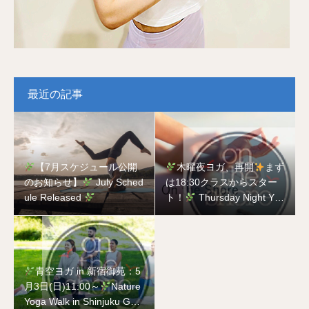
最近の記事
【7月スケジュール公開
木曜夜ヨガ、再開
まず
のお知らせ】
July Sched
は18:30クラスからスター
ule Released
ト！
Thursday Night Yog
a is Back
Starting with t
he 18:30 Class!
青空ヨガ in 新宿御苑：5
月3日(日)11:00～
Nature
Yoga Walk in Shinjuku Gyo