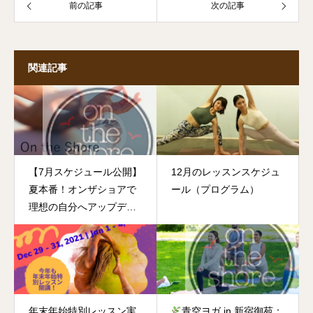
前の記事
次の記事
関連記事
【7月スケジュール公開】
12月のレッスンスケジュ
夏本番！オンザショアで
ール（プログラム）
理想の自分へアップデー
ト！
年末年始特別レッスン実
青空ヨガ in 新宿御苑：