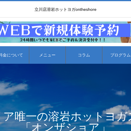
立川店溶岩ホットヨガontheshore
料金について
メニュー
コラム
プログラム
リア唯一の溶岩ホットヨガ
「オンザショア」