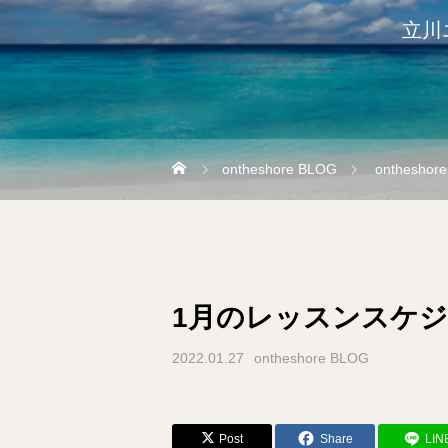
立川
ontheshore BLOG
ontheshor
1月のレッスンスケ
2022.01.27
ontheshore BLOG
Post
Share
LIN