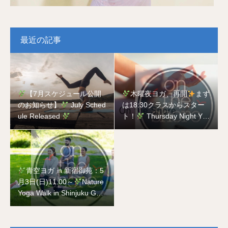
最近の記事
【7月スケジュール公開
木曜夜ヨガ、再開
まず
のお知らせ】
July Sched
は18:30クラスからスター
ule Released
ト！
Thursday Night Yog
a is Back
Starting with t
he 18:30 Class!
青空ヨガ in 新宿御苑：5
月3日(日)11:00～
Nature
Yoga Walk in Shinjuku Gyo
en National Garden on Ma
y 3rd