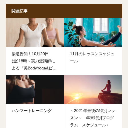
関連記事
緊急告知！10月20日
11月のレッスンスケジュ
(金)18時～実力派講師に
ール
よる『美BodyYoga&ピラ
ティス』レッスンスター
ト♪
ハンマートレーニング
～2021年最後の特別レッ
スン～ 年末特別プログ
ラム スケジュール♪