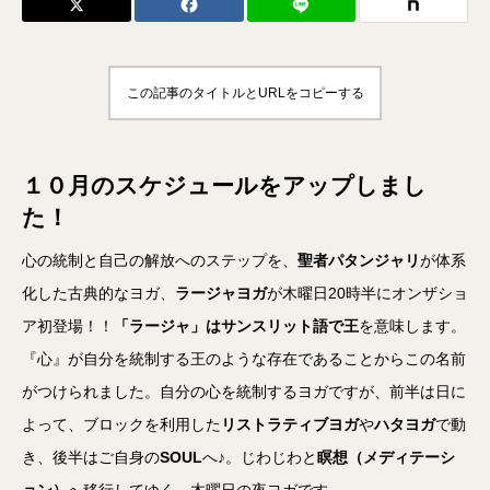
この記事のタイトルとURLをコピーする
１０月のスケジュールをアップしまし
た！
心の統制と自己の解放へのステップを、
聖者パタンジャリ
が体系
化した古典的なヨガ、
ラージャヨガ
が木曜日20時半にオンザショ
ア初登場！！
「ラージャ」はサンスリット語で王
を意味します。
『心』が自分を統制する王のような存在であることからこの名前
がつけられました。自分の心を統制するヨガですが、前半は日に
よって、ブロックを利用した
リストラティブヨガ
や
ハタヨガ
で動
き、後半はご自身の
SOUL
へ♪。じわじわと
瞑想（メディテーシ