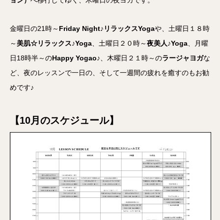
ョン）
へ移行してゆく、木曜日の夜ヨガです。
金曜日の21時～
Friday Night♪リラックスYoga
や、土曜日１８時
～
美肌☆リラックス♪Yoga
、土曜日２０時～
夜美人♪Yoga
、月曜
日18時半～の
Happy Yogao♪
、木曜日２１時～の
ラージャヨガ
な
ど、夜のレッスンで一日の、そして一週間の疲れを癒すのもお勧
めです♪
【10月のスケジュール】