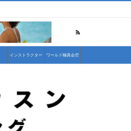
インストラクター
ワールド極真会空
手連盟東京支部
レーニング