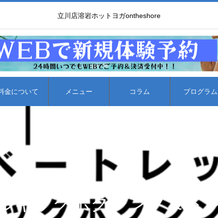
立川店溶岩ホットヨガontheshore
料金について
メニュー
コラム
プログラム
ルキックボクシング＆ト