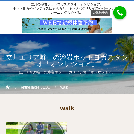
立川の溶岩ホットヨガスタジオ「オンザショア」
ホットヨガやピラティスはもちろん、キックボクササイズやパーソナルト
レーニングもできる。
ご体験予約
立川エリア唯一の溶岩ホットヨガスタジ
オ「オンザショア」
立川エリア唯一の溶岩ホットヨガスタジオ「オンザショア」
ontheshore BLOG
walk
walk