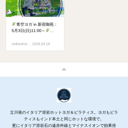
青空ヨガ in 新宿御苑：
5月3日(日)11:00～
Nature Yoga Walk in
Shinjuku Gyoen National
ontheshor…
2026.04.19
Garden on May 3rd
立川発のイタリア溶岩ホットヨガ＆ピラティス。ヨガもピラ
ティスもインド本土と同じホットな環境で。
更にイタリア溶岩石の遠赤外線とマイナスイオンで効果倍