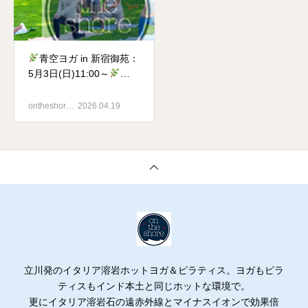
青空ヨガ in 新宿御苑：
5月3日(日)11:00～
Nature Yoga Walk in
Shinjuku Gyoen National
ontheshor…
2026.04.19
Garden on May 3rd
立川発のイタリア溶岩ホットヨガ＆ピラティス。ヨガもピラ
ティスもインド本土と同じホットな環境で。
更にイタリア溶岩石の遠赤外線とマイナスイオンで効果倍