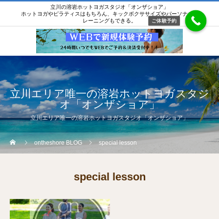
立川の溶岩ホットヨガスタジオ「オンザショア」
ホットヨガやピラティスはもちろん、キックボクササイズやパーソナルト
レーニングもできる。
ご体験予約
立川エリア唯一の溶岩ホットヨガスタジ
オ「オンザショア」
立川エリア唯一の溶岩ホットヨガスタジオ「オンザショア」
ontheshore BLOG
special lesson
special lesson